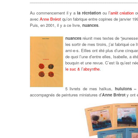
__________________________________________________
Au commencement il y a
la récréation
ou
l’arrêt création
o
avec
Anne Brérot
qu’on fabrique entre copines de janvier 1
Puis, en 2001, il y a ce livre,
nuances
.
nuances
réunit mes textes de “jeunesse
les sortir de mes tiroirs, j’ai fabriqué ce
ami-e-s. Eilles ont été plus d’une cinqua
de quoi l’une d’entre elles, Isabelle, a é
bouquin et une revue. C’est là qu’est né
le suc & l’absynthe
.
5 livrets de mes haïkus,
hululons – 
accompagnés de peintures miniatures d’
Anne Brérot
y ont 