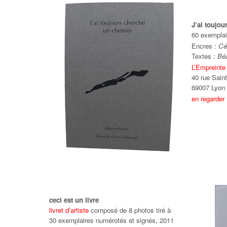
J’ai toujo
60 exemplai
Encres :
Cé
Textes :
Béa
L’Empreinte
40 rue Sain
69007 Lyon
en regarder
ceci est un livre
livret d’artiste
composé de 8 photos tiré à
30 exemplaires numérotés et signés, 2011